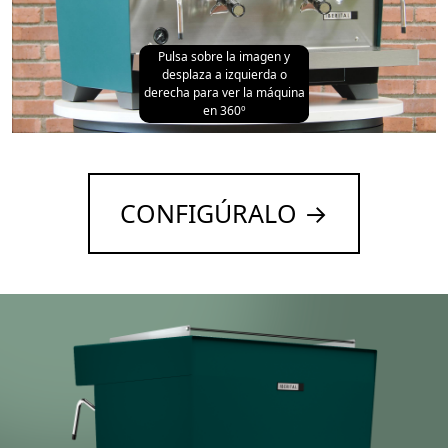
Pulsa sobre la imagen y
desplaza a izquierda o
derecha para ver la máquina
en 360º
CONFIGÚRALO →